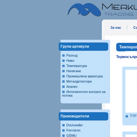
За нас
С
Групи артикули
Темпера
Разход
Термосъпр
Ниво
Температура
Налягане
Промишлена арматура
Металдетектори
Анализ
Интелигентен контрол на
потока
Производители
TTP
Dockweiler
Ferrotron
GEMU