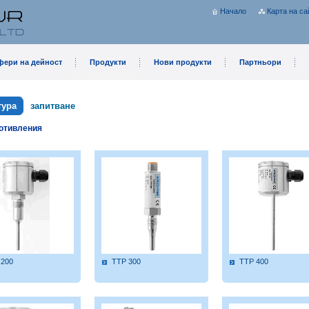
Начало
Карта на са
фери на дейност
Продукти
Нови продукти
Партньори
тура
запитване
отивления
 200
TTP 300
TTP 400