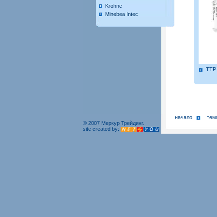
Krohne
Minebea Intec
TTP
начало
тем
© 2007 Меркур Трейдинг.
site created by: