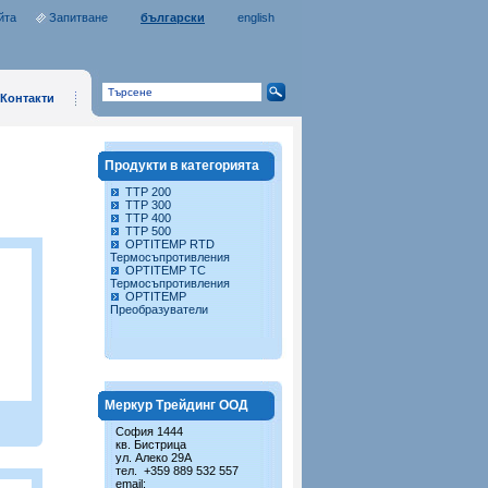
йта
Запитване
български
english
Контакти
Продукти в категорията
TTP 200
TTP 300
TTP 400
TTP 500
OPTITEMP RTD
Термосъпротивления
OPTITEMP TC
Термосъпротивления
OPTITEMP
Преобразуватели
Меркур Трейдинг ООД
София 1444
кв. Бистрица
ул. Алеко 29А
тел. +359 889 532 557
email: