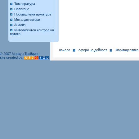
Температура
Налягане
Промишлена арматура
Металдетектори
Анализ
Интелигентен контрол на
потока
начало
сфери на дейност
Фармацевтика
© 2007 Меркур Трейдинг.
site created by: