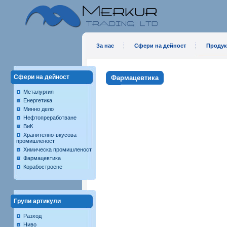
За нас
Сфери на дейност
Продук
Сфери на дейност
Фармацевтика
Металургия
Енергетика
Минно дело
Нефтопреработване
ВиК
Хранително-вкусова
промишленост
Химическа промишленост
Фармацевтика
Корабостроене
Групи артикули
Разход
Ниво