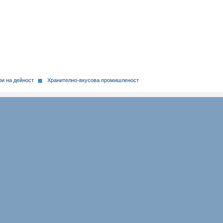
и на дейност
Хранително-вкусова промишленост