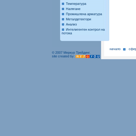
Температура
Налягане
Промишлена арматура
Металдетектори
Анализ
Интелигентен контрол на
потока
начало
сфер
© 2007 Меркур Трейдинг.
site created by: