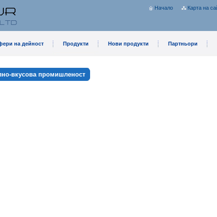
Начало
Карта на са
фери на дейност
Продукти
Нови продукти
Партньори
лно-вкусова промишленост