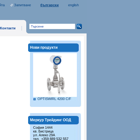
йта
Запитване
български
english
Контакти
Нови продукти
OPTISWIRL 4200 C/F
Меркур Трейдинг ООД
София 1444
кв. Бистрица
ул. Алеко 29А
тел. +359 889 532 557