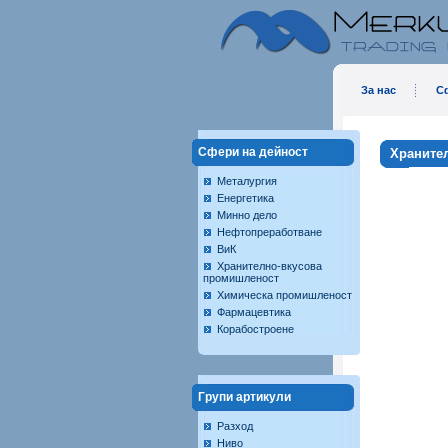
За нас
С
Сфери на дейност
Храните
Металургия
Енергетика
Минно дело
Нефтопреработване
ВиК
Хранително-вкусова
промишленост
Химическа промишленост
Фармацевтика
Корабостроене
Групи артикули
Разход
Ниво