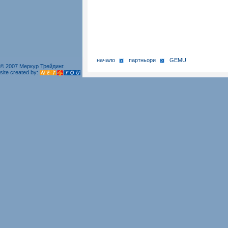
начало
партньори
GEMU
© 2007 Меркур Трейдинг.
site created by: