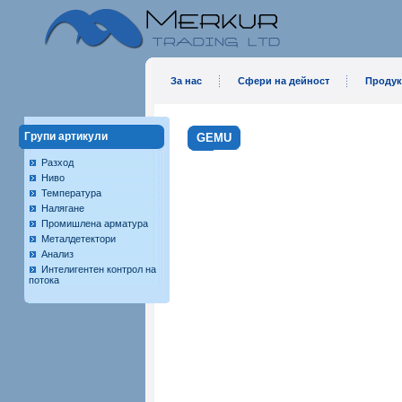
За нас
Сфери на дейност
Продук
Групи артикули
GEMU
Разход
Ниво
Температура
Налягане
Промишлена арматура
Металдетектори
Анализ
Интелигентен контрол на
потока