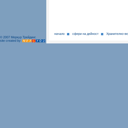
начало
сфери на дейност
Хранително-в
© 2007 Меркур Трейдинг.
site created by: