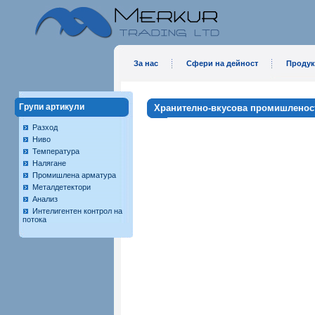
За нас
Сфери на дейност
Продук
Групи артикули
Хранително-вкусова промишленос
Разход
Ниво
Температура
Налягане
Промишлена арматура
Металдетектори
Анализ
Интелигентен контрол на
потока