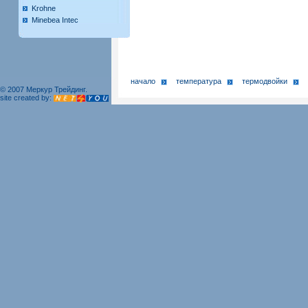
Krohne
Minebea Intec
начало
температура
термодвойки
© 2007 Меркур Трейдинг.
site created by: