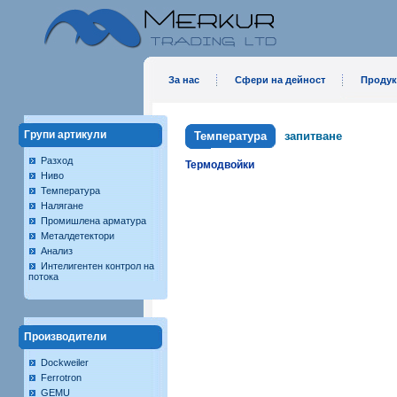
За нас
Сфери на дейност
Продук
Групи артикули
Температура
запитване
Разход
Термодвойки
Ниво
Температура
Налягане
Промишлена арматура
Металдетектори
Анализ
Интелигентен контрол на
потока
Производители
Dockweiler
Ferrotron
GEMU