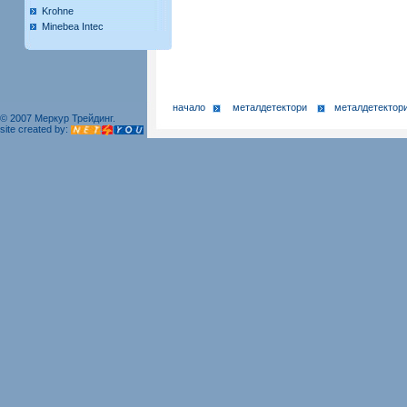
Krohne
Minebea Intec
начало
металдетектори
металдетектори
© 2007 Меркур Трейдинг.
site created by: