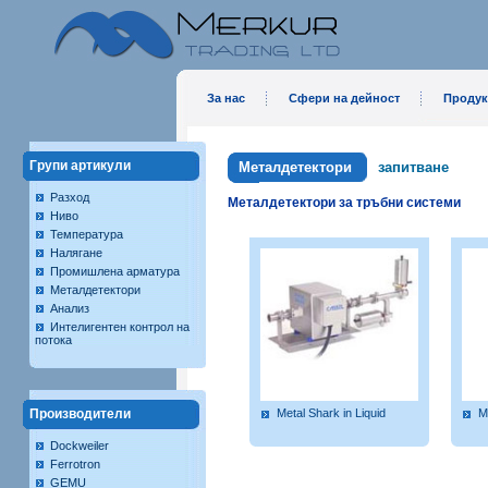
За нас
Сфери на дейност
Продук
Групи артикули
Металдетектори
запитване
Разход
Металдетектори за тръбни системи
Ниво
Температура
Налягане
Промишлена арматура
Металдетектори
Анализ
Интелигентен контрол на
потока
Производители
Metal Shark in Liquid
M
Dockweiler
Ferrotron
GEMU